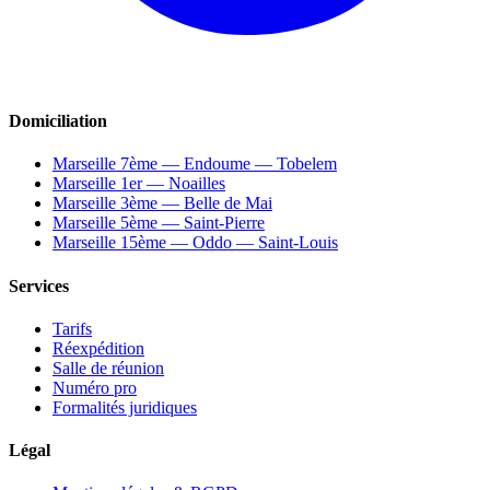
Domiciliation
Marseille 7ème — Endoume — Tobelem
Marseille 1er — Noailles
Marseille 3ème — Belle de Mai
Marseille 5ème — Saint-Pierre
Marseille 15ème — Oddo — Saint-Louis
Services
Tarifs
Réexpédition
Salle de réunion
Numéro pro
Formalités juridiques
Légal