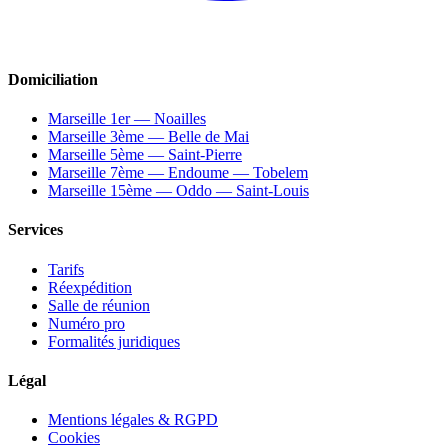
Domiciliation
Marseille 1er — Noailles
Marseille 3ème — Belle de Mai
Marseille 5ème — Saint-Pierre
Marseille 7ème — Endoume — Tobelem
Marseille 15ème — Oddo — Saint-Louis
Services
Tarifs
Réexpédition
Salle de réunion
Numéro pro
Formalités juridiques
Légal
Mentions légales & RGPD
Cookies