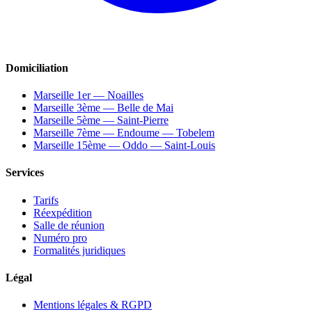
Domiciliation
Marseille 1er — Noailles
Marseille 3ème — Belle de Mai
Marseille 5ème — Saint-Pierre
Marseille 7ème — Endoume — Tobelem
Marseille 15ème — Oddo — Saint-Louis
Services
Tarifs
Réexpédition
Salle de réunion
Numéro pro
Formalités juridiques
Légal
Mentions légales & RGPD