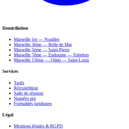
Domiciliation
Marseille 1er — Noailles
Marseille 3ème — Belle de Mai
Marseille 5ème — Saint-Pierre
Marseille 7ème — Endoume — Tobelem
Marseille 15ème — Oddo — Saint-Louis
Services
Tarifs
Réexpédition
Salle de réunion
Numéro pro
Formalités juridiques
Légal
Mentions légales & RGPD