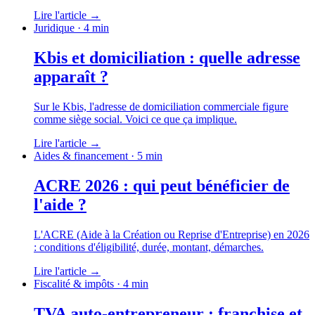
Lire l'article
→
Juridique
· 4 min
Kbis et domiciliation : quelle adresse
apparaît ?
Sur le Kbis, l'adresse de domiciliation commerciale figure
comme siège social. Voici ce que ça implique.
Lire l'article
→
Aides & financement
· 5 min
ACRE 2026 : qui peut bénéficier de
l'aide ?
L'ACRE (Aide à la Création ou Reprise d'Entreprise) en 2026
: conditions d'éligibilité, durée, montant, démarches.
Lire l'article
→
Fiscalité & impôts
· 4 min
TVA auto-entrepreneur : franchise et