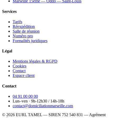
Marseille 15ème — Oddo — Saint-Louis
Services
Tarifs
Réexpédition
Salle de réunion
Numéro pro
Formalités juridiques
Légal
Mentions légales & RGPD
Cookies
Contact
Espace client
Contact
04 91 00 00 00
Lun–ven · 9h-12h30 / 14h-18h
contact@domiciliationmarseille.com
© 2026 EURL TAMEL — SIREN 752 540 831 — Agrément