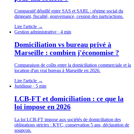
Comparatif détaillé entre SAS et SARL : régime social du
dirigeant, fiscalité, gouvernance, cession des parts/actions.
Lire l'article
→
Gestion administrative
· 4 min
Domiciliation vs bureau privé à
Marseille : combien j'économise ?
Comparaison de coûts entre la domiciliation commerciale et la
location d'un vrai bureau à Marseille en 2026.
Lire l'article
→
Juridique
· 5 min
LCB-FT et domiciliation : ce que la
loi impose en 2026
La loi LCB-FT impose aux sociétés de domiciliation des
obligations strictes : KYC, conservation 5 ans, déclaration de
soupçon.