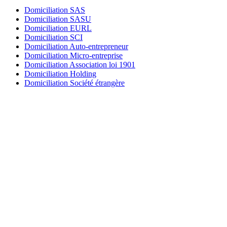
Domiciliation SAS
Domiciliation SASU
Domiciliation EURL
Domiciliation SCI
Domiciliation Auto-entrepreneur
Domiciliation Micro-entreprise
Domiciliation Association loi 1901
Domiciliation Holding
Domiciliation Société étrangère